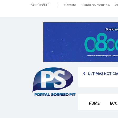
Sorriso/MT
Contato
Canal no Youtube
W
ÚLTIMAS NOTÍCIA
omo morar legalmente em Portugal trabalhando para o exterior
HOME
ECO