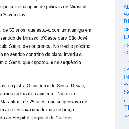
A
uipe solicitou apoio de policiais de Mirassol
AG
três veículos.
B
CR
, de 55 anos, que estava com uma amiga em
E
sentido de Mirassol d’Oeste para São José
E
ulo Siena, de cor branca. No trecho próximo
H
 no sentido contrário da pista, invadiu a
LE
om o Siena, que capotou, e na sequência
OP
I
R
ram da pista. O condutor do Siena, Devair,
S
u ainda no local do acidente. No carro
TE
Maranhão, de 25 anos, que se queixava de
T
ém apresentava uma fratura no braço
SE
do ao Hospital Regional de Cáceres.