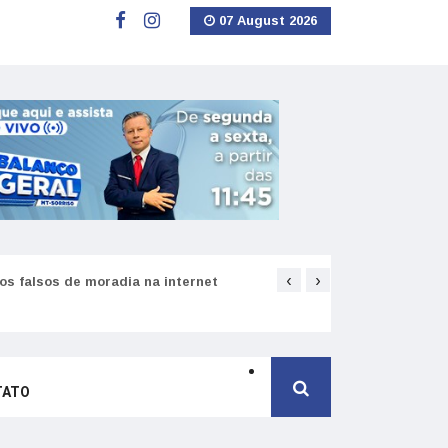
07 August 2026
‹
›
s falsos de moradia na internet
Como funciona o SNS pa
TATO