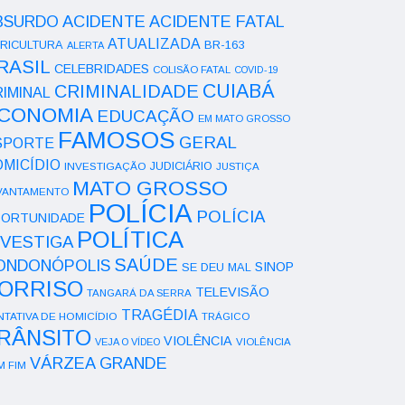
ACIDENTE
BSURDO
ACIDENTE FATAL
ATUALIZADA
RICULTURA
BR-163
ALERTA
RASIL
CELEBRIDADES
COLISÃO FATAL
COVID-19
CUIABÁ
CRIMINALIDADE
IMINAL
CONOMIA
EDUCAÇÃO
EM MATO GROSSO
FAMOSOS
GERAL
SPORTE
OMICÍDIO
INVESTIGAÇÃO
JUDICIÁRIO
JUSTIÇA
MATO GROSSO
VANTAMENTO
POLÍCIA
POLÍCIA
ORTUNIDADE
POLÍTICA
NVESTIGA
SAÚDE
ONDONÓPOLIS
SINOP
SE DEU MAL
ORRISO
TELEVISÃO
TANGARÁ DA SERRA
TRAGÉDIA
NTATIVA DE HOMICÍDIO
TRÁGICO
RÂNSITO
VIOLÊNCIA
VEJA O VÍDEO
VIOLÊNCIA
VÁRZEA GRANDE
M FIM