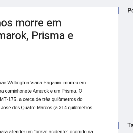
P
nos morre em
marok, Prisma e
ir Wellington Viana Paganini morreu em
uma caminhonete Amarok e um Prisma. O
 MT-175, a cerca de três quilômetros do
 José dos Quatro Marcos (a 314 quilômetros
T
 para atender um “grave acidente” ocorrido na