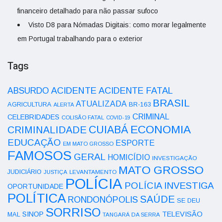
financeiro detalhado para não passar sufoco
Visto D8 para Nómadas Digitais: como morar legalmente
em Portugal trabalhando para o exterior
Tags
ACIDENTE
ABSURDO
ACIDENTE FATAL
BRASIL
ATUALIZADA
AGRICULTURA
BR-163
ALERTA
CRIMINAL
CELEBRIDADES
COLISÃO FATAL
COVID-19
ECONOMIA
CUIABÁ
CRIMINALIDADE
EDUCAÇÃO
ESPORTE
EM MATO GROSSO
FAMOSOS
GERAL
HOMICÍDIO
INVESTIGAÇÃO
MATO GROSSO
JUDICIÁRIO
LEVANTAMENTO
JUSTIÇA
POLÍCIA
POLÍCIA INVESTIGA
OPORTUNIDADE
POLÍTICA
SAÚDE
RONDONÓPOLIS
SE DEU
SORRISO
SINOP
TELEVISÃO
MAL
TANGARÁ DA SERRA