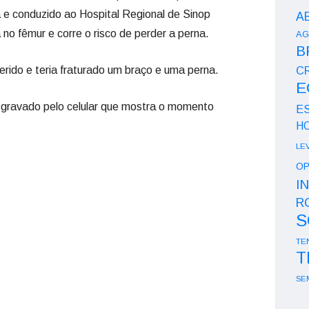
 e conduzido ao Hospital Regional de Sinop
A
 no fêmur e corre o risco de perder a perna.
AG
B
rido e teria fraturado um braço e uma perna.
CR
E
o gravado pelo celular que mostra o momento
E
H
LE
OP
I
R
S
TE
T
SE