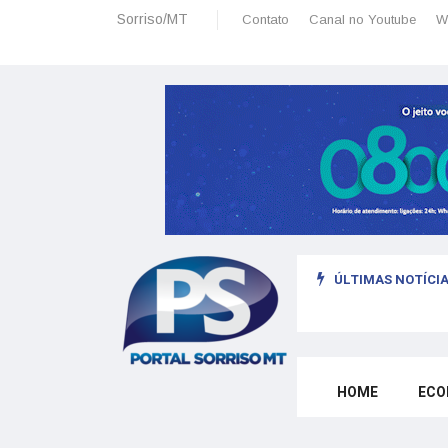
Sorriso/MT
Contato
Canal no Youtube
W
ÚLTIMAS NOTÍCIA
sais: planeamento financeiro detalhado para não passar sufoco
HOME
ECO