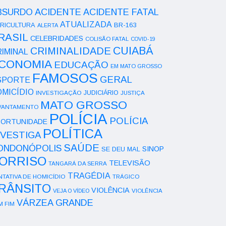
ACIDENTE
BSURDO
ACIDENTE FATAL
ATUALIZADA
RICULTURA
BR-163
ALERTA
RASIL
CELEBRIDADES
COLISÃO FATAL
COVID-19
CUIABÁ
CRIMINALIDADE
IMINAL
CONOMIA
EDUCAÇÃO
EM MATO GROSSO
FAMOSOS
GERAL
SPORTE
OMICÍDIO
INVESTIGAÇÃO
JUDICIÁRIO
JUSTIÇA
MATO GROSSO
VANTAMENTO
POLÍCIA
POLÍCIA
ORTUNIDADE
POLÍTICA
NVESTIGA
SAÚDE
ONDONÓPOLIS
SINOP
SE DEU MAL
ORRISO
TELEVISÃO
TANGARÁ DA SERRA
TRAGÉDIA
NTATIVA DE HOMICÍDIO
TRÁGICO
RÂNSITO
VIOLÊNCIA
VEJA O VÍDEO
VIOLÊNCIA
VÁRZEA GRANDE
M FIM