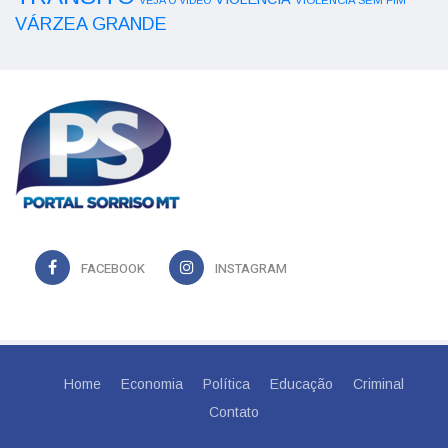
VEJA O VÍDEO
VIOLÊNCIA SEM FIM
VÁRZEA GRANDE
FACEBOOK
INSTAGRAM
Home
Economia
Política
Educação
Criminal
Contato