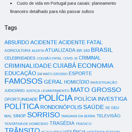
Custo de vida em Portugal para casais: planeamento
financeiro detalhado para não passar sufoco
Tags
ACIDENTE
ABSURDO
ACIDENTE FATAL
BRASIL
ATUALIZADA
AGRICULTURA
BR-163
ALERTA
CRIMINAL
CELEBRIDADES
COLISÃO FATAL
COVID-19
ECONOMIA
CUIABÁ
CRIMINALIDADE
EDUCAÇÃO
ESPORTE
EM MATO GROSSO
FAMOSOS
GERAL
HOMICÍDIO
INVESTIGAÇÃO
MATO GROSSO
JUDICIÁRIO
LEVANTAMENTO
JUSTIÇA
POLÍCIA
POLÍCIA INVESTIGA
OPORTUNIDADE
POLÍTICA
SAÚDE
RONDONÓPOLIS
SE DEU
SORRISO
SINOP
TELEVISÃO
MAL
TANGARÁ DA SERRA
TRAGÉDIA
TENTATIVA DE HOMICÍDIO
TRÁGICO
TRÂNSITO
VIOLÊNCIA