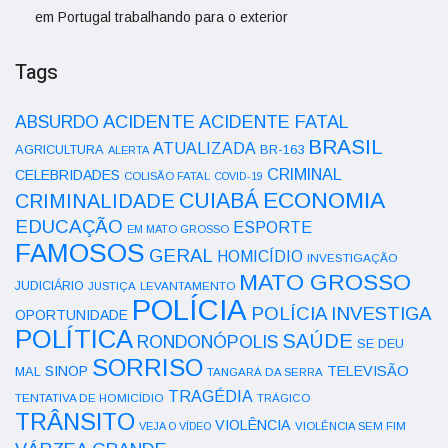
em Portugal trabalhando para o exterior
Tags
ACIDENTE
ABSURDO
ACIDENTE FATAL
BRASIL
ATUALIZADA
AGRICULTURA
BR-163
ALERTA
CRIMINAL
CELEBRIDADES
COLISÃO FATAL
COVID-19
ECONOMIA
CUIABÁ
CRIMINALIDADE
EDUCAÇÃO
ESPORTE
EM MATO GROSSO
FAMOSOS
GERAL
HOMICÍDIO
INVESTIGAÇÃO
MATO GROSSO
JUDICIÁRIO
LEVANTAMENTO
JUSTIÇA
POLÍCIA
POLÍCIA INVESTIGA
OPORTUNIDADE
POLÍTICA
SAÚDE
RONDONÓPOLIS
SE DEU
SORRISO
SINOP
TELEVISÃO
MAL
TANGARÁ DA SERRA
TRAGÉDIA
TENTATIVA DE HOMICÍDIO
TRÁGICO
TRÂNSITO
VIOLÊNCIA
VEJA O VÍDEO
VIOLÊNCIA SEM FIM