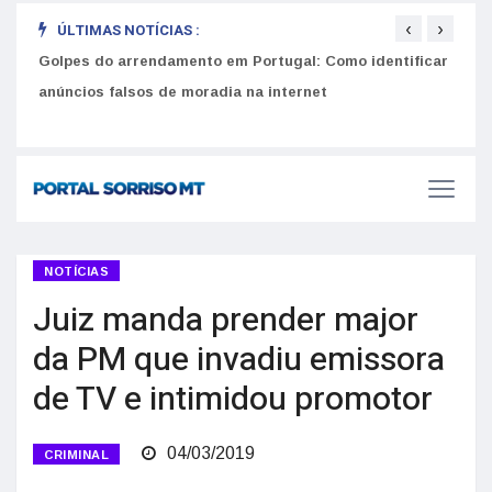
‹
›
ÚLTIMAS NOTÍCIAS :
Como funciona o SNS para brasileiros em Portugal: Guia
Equiv
seus
do Utente e número de saúde
Golpes do arrendamento em Portugal: Como identificar
anúncios falsos de moradia na internet
NOTÍCIAS
Juiz manda prender major
da PM que invadiu emissora
de TV e intimidou promotor
04/03/2019
CRIMINAL