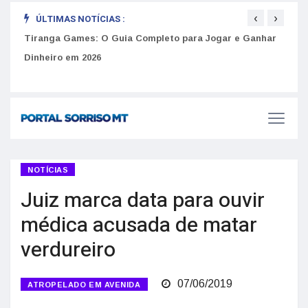
‹
›
ÚLTIMAS NOTÍCIAS :
to
Tiranga Games: O Guia Completo para Jogar e Ganhar
Golp
Dinheiro em 2026
anúnc
NOTÍCIAS
Juiz marca data para ouvir
médica acusada de matar
verdureiro
07/06/2019
ATROPELADO EM AVENIDA