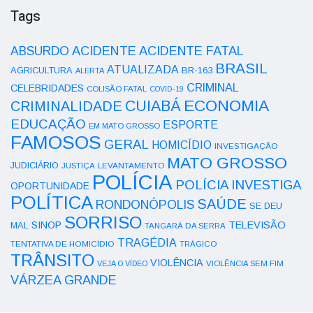
Tags
ACIDENTE
ABSURDO
ACIDENTE FATAL
BRASIL
ATUALIZADA
AGRICULTURA
BR-163
ALERTA
CRIMINAL
CELEBRIDADES
COLISÃO FATAL
COVID-19
ECONOMIA
CUIABÁ
CRIMINALIDADE
EDUCAÇÃO
ESPORTE
EM MATO GROSSO
FAMOSOS
GERAL
HOMICÍDIO
INVESTIGAÇÃO
MATO GROSSO
JUDICIÁRIO
LEVANTAMENTO
JUSTIÇA
POLÍCIA
POLÍCIA INVESTIGA
OPORTUNIDADE
POLÍTICA
SAÚDE
RONDONÓPOLIS
SE DEU
SORRISO
SINOP
TELEVISÃO
MAL
TANGARÁ DA SERRA
TRAGÉDIA
TENTATIVA DE HOMICÍDIO
TRÁGICO
TRÂNSITO
VIOLÊNCIA
VEJA O VÍDEO
VIOLÊNCIA SEM FIM
VÁRZEA GRANDE