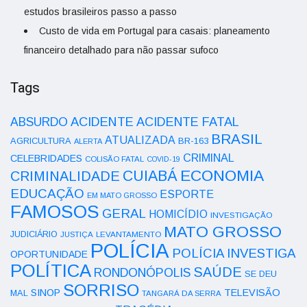
estudos brasileiros passo a passo
Custo de vida em Portugal para casais: planeamento
financeiro detalhado para não passar sufoco
Tags
ACIDENTE
ABSURDO
ACIDENTE FATAL
BRASIL
ATUALIZADA
AGRICULTURA
BR-163
ALERTA
CRIMINAL
CELEBRIDADES
COLISÃO FATAL
COVID-19
ECONOMIA
CUIABÁ
CRIMINALIDADE
EDUCAÇÃO
ESPORTE
EM MATO GROSSO
FAMOSOS
GERAL
HOMICÍDIO
INVESTIGAÇÃO
MATO GROSSO
JUDICIÁRIO
LEVANTAMENTO
JUSTIÇA
POLÍCIA
POLÍCIA INVESTIGA
OPORTUNIDADE
POLÍTICA
SAÚDE
RONDONÓPOLIS
SE DEU
SORRISO
SINOP
TELEVISÃO
MAL
TANGARÁ DA SERRA