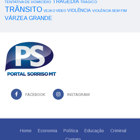
TRAGÉDIA
TENTATIVA DE HOMICÍDIO
TRÁGICO
TRÂNSITO
VIOLÊNCIA
VEJA O VÍDEO
VIOLÊNCIA SEM FIM
VÁRZEA GRANDE
FACEBOOK
INSTAGRAM
Home
Economia
Política
Educação
Criminal
Contato