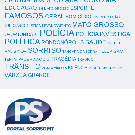
CUIABÁ
CRIMINALIDADE
EDUCAÇÃO
ESPORTE
EM MATO GROSSO
FAMOSOS
GERAL
HOMICÍDIO
INVESTIGAÇÃO
MATO GROSSO
JUDICIÁRIO
LEVANTAMENTO
JUSTIÇA
POLÍCIA
POLÍCIA INVESTIGA
OPORTUNIDADE
POLÍTICA
SAÚDE
RONDONÓPOLIS
SE DEU
SORRISO
SINOP
TELEVISÃO
MAL
TANGARÁ DA SERRA
TRAGÉDIA
TENTATIVA DE HOMICÍDIO
TRÁGICO
TRÂNSITO
VIOLÊNCIA
VEJA O VÍDEO
VIOLÊNCIA SEM FIM
VÁRZEA GRANDE