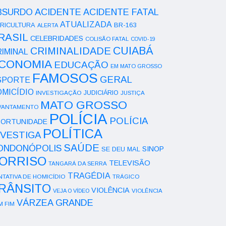
ACIDENTE
BSURDO
ACIDENTE FATAL
ATUALIZADA
RICULTURA
BR-163
ALERTA
RASIL
CELEBRIDADES
COLISÃO FATAL
COVID-19
CUIABÁ
CRIMINALIDADE
IMINAL
CONOMIA
EDUCAÇÃO
EM MATO GROSSO
FAMOSOS
GERAL
SPORTE
OMICÍDIO
INVESTIGAÇÃO
JUDICIÁRIO
JUSTIÇA
MATO GROSSO
VANTAMENTO
POLÍCIA
POLÍCIA
ORTUNIDADE
POLÍTICA
NVESTIGA
SAÚDE
ONDONÓPOLIS
SINOP
SE DEU MAL
ORRISO
TELEVISÃO
TANGARÁ DA SERRA
TRAGÉDIA
NTATIVA DE HOMICÍDIO
TRÁGICO
RÂNSITO
VIOLÊNCIA
VEJA O VÍDEO
VIOLÊNCIA
VÁRZEA GRANDE
M FIM