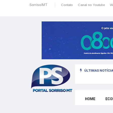
Sorriso/MT
Contato
Canal no Youtube
W
ÚLTIMAS NOTÍCIA
sais: planeamento financeiro detalhado para não passar sufoco
HOME
ECO