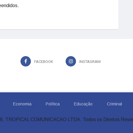
eendidos.
FACEBOOK
INSTAGRAM
Economia
Política
Educação
Criminal
6, TROPICAL COMUNICACAO LTDA. Todos os Direitos Rese