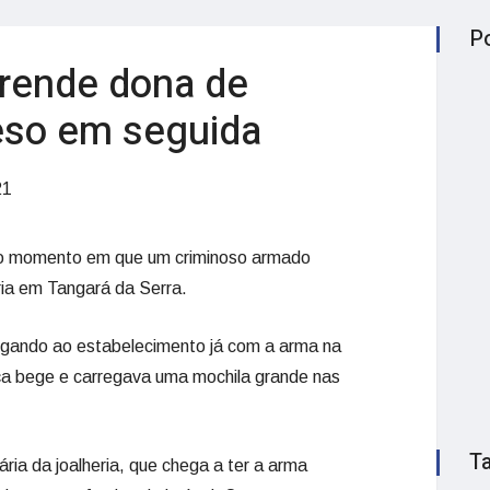
P
rende dona de
reso em seguida
21
 o momento em que um criminoso armado
ria em Tangará da Serra.
gando ao estabelecimento já com a arma na
lça bege e carregava uma mochila grande nas
T
tária da joalheria, que chega a ter a arma