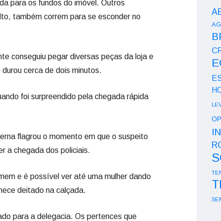
da para os fundos do imóvel. Outros
A
alto, também correm para se esconder no
AG
B
CR
ante conseguiu pegar diversas peças da loja e
E
 durou cerca de dois minutos.
E
H
uando foi surpreendido pela chegada rápida
LE
OP
I
erna flagrou o momento em que o suspeito
R
r a chegada dos policiais.
S
TE
omem e é possível ver até uma mulher dando
T
nece deitado na calçada.
SE
do para a delegacia. Os pertences que