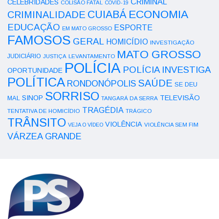
CRIMINAL
CELEBRIDADES
COLISÃO FATAL
COVID-19
ECONOMIA
CUIABÁ
CRIMINALIDADE
EDUCAÇÃO
ESPORTE
EM MATO GROSSO
FAMOSOS
GERAL
HOMICÍDIO
INVESTIGAÇÃO
MATO GROSSO
JUDICIÁRIO
LEVANTAMENTO
JUSTIÇA
POLÍCIA
POLÍCIA INVESTIGA
OPORTUNIDADE
POLÍTICA
SAÚDE
RONDONÓPOLIS
SE DEU
SORRISO
SINOP
TELEVISÃO
MAL
TANGARÁ DA SERRA
TRAGÉDIA
TENTATIVA DE HOMICÍDIO
TRÁGICO
TRÂNSITO
VIOLÊNCIA
VEJA O VÍDEO
VIOLÊNCIA SEM FIM
VÁRZEA GRANDE