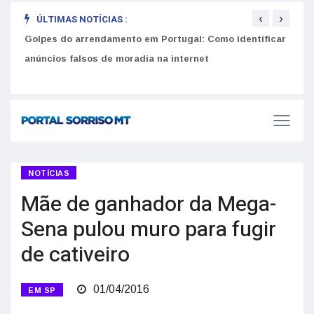
‹
›
ÚLTIMAS NOTÍCIAS :
Golpes do arrendamento em Portugal: Como identificar
Como 
r
anúncios falsos de moradia na internet
do U
NOTÍCIAS
Mãe de ganhador da Mega-
Sena pulou muro para fugir
de cativeiro
01/04/2016
EM SP