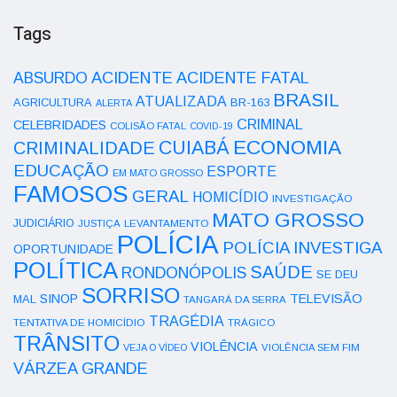
Tags
ACIDENTE
ABSURDO
ACIDENTE FATAL
BRASIL
ATUALIZADA
AGRICULTURA
BR-163
ALERTA
CRIMINAL
CELEBRIDADES
COLISÃO FATAL
COVID-19
ECONOMIA
CUIABÁ
CRIMINALIDADE
EDUCAÇÃO
ESPORTE
EM MATO GROSSO
FAMOSOS
GERAL
HOMICÍDIO
INVESTIGAÇÃO
MATO GROSSO
JUDICIÁRIO
LEVANTAMENTO
JUSTIÇA
POLÍCIA
POLÍCIA INVESTIGA
OPORTUNIDADE
POLÍTICA
SAÚDE
RONDONÓPOLIS
SE DEU
SORRISO
SINOP
TELEVISÃO
MAL
TANGARÁ DA SERRA
TRAGÉDIA
TENTATIVA DE HOMICÍDIO
TRÁGICO
TRÂNSITO
VIOLÊNCIA
VEJA O VÍDEO
VIOLÊNCIA SEM FIM
VÁRZEA GRANDE