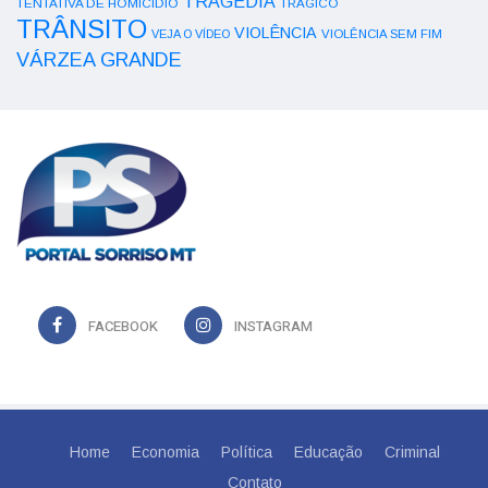
TRAGÉDIA
TENTATIVA DE HOMICÍDIO
TRÁGICO
TRÂNSITO
VIOLÊNCIA
VEJA O VÍDEO
VIOLÊNCIA SEM FIM
VÁRZEA GRANDE
FACEBOOK
INSTAGRAM
Home
Economia
Política
Educação
Criminal
Contato