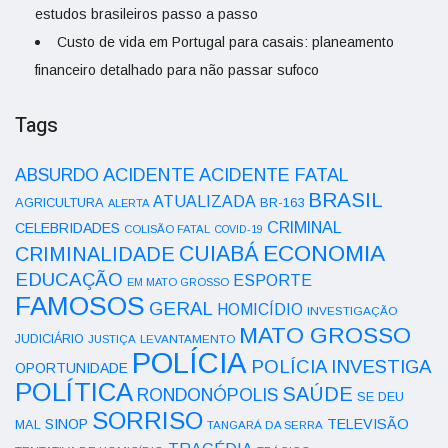
estudos brasileiros passo a passo
Custo de vida em Portugal para casais: planeamento
financeiro detalhado para não passar sufoco
Tags
ACIDENTE
ABSURDO
ACIDENTE FATAL
BRASIL
ATUALIZADA
AGRICULTURA
BR-163
ALERTA
CRIMINAL
CELEBRIDADES
COLISÃO FATAL
COVID-19
ECONOMIA
CUIABÁ
CRIMINALIDADE
EDUCAÇÃO
ESPORTE
EM MATO GROSSO
FAMOSOS
GERAL
HOMICÍDIO
INVESTIGAÇÃO
MATO GROSSO
JUDICIÁRIO
LEVANTAMENTO
JUSTIÇA
POLÍCIA
POLÍCIA INVESTIGA
OPORTUNIDADE
POLÍTICA
SAÚDE
RONDONÓPOLIS
SE DEU
SORRISO
SINOP
TELEVISÃO
MAL
TANGARÁ DA SERRA