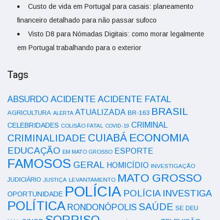
Custo de vida em Portugal para casais: planeamento
financeiro detalhado para não passar sufoco
Visto D8 para Nómadas Digitais: como morar legalmente
em Portugal trabalhando para o exterior
Tags
ACIDENTE
ABSURDO
ACIDENTE FATAL
BRASIL
ATUALIZADA
AGRICULTURA
BR-163
ALERTA
CRIMINAL
CELEBRIDADES
COLISÃO FATAL
COVID-19
ECONOMIA
CUIABÁ
CRIMINALIDADE
EDUCAÇÃO
ESPORTE
EM MATO GROSSO
FAMOSOS
GERAL
HOMICÍDIO
INVESTIGAÇÃO
MATO GROSSO
JUDICIÁRIO
LEVANTAMENTO
JUSTIÇA
POLÍCIA
POLÍCIA INVESTIGA
OPORTUNIDADE
POLÍTICA
SAÚDE
RONDONÓPOLIS
SE DEU
SORRISO