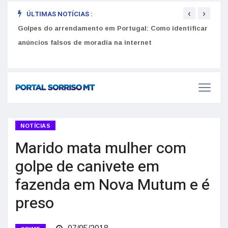
‹
›
ÚLTIMAS NOTÍCIAS :
Golpes do arrendamento em Portugal: Como identificar
Como 
r
anúncios falsos de moradia na internet
do U
NOTÍCIAS
Marido mata mulher com
golpe de canivete em
fazenda em Nova Mutum e é
preso