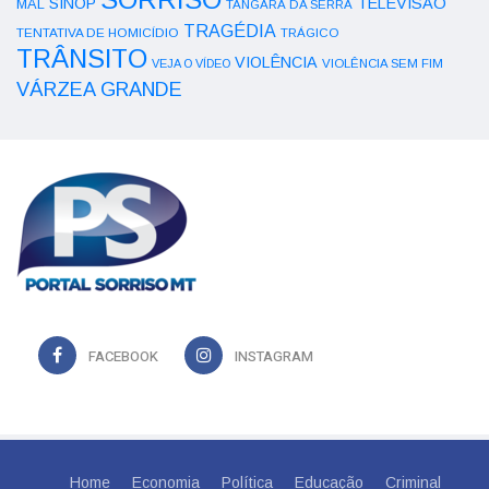
SINOP
TELEVISÃO
MAL
TANGARÁ DA SERRA
TRAGÉDIA
TENTATIVA DE HOMICÍDIO
TRÁGICO
TRÂNSITO
VIOLÊNCIA
VEJA O VÍDEO
VIOLÊNCIA SEM FIM
VÁRZEA GRANDE
FACEBOOK
INSTAGRAM
Home
Economia
Política
Educação
Criminal