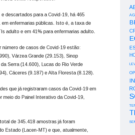
A
s e descartados para a Covid-19, há 465
AG
B
 em enfermarias públicas. Isto é, a taxa de
CR
s adulto e em 41% para enfermarias adulto.
E
r número de casos de Covid-19 estão:
E
H
.990), Várzea Grande (29.153), Sinop
á da Serra (14.600), Lucas do Rio Verde
LE
4), Cáceres (9.187) e Alta Floresta (8.128).
OP
I
R
ades que já registraram casos da Covid-19 em
S
 meio do Painel Interativo da Covid-19,
TE
T
otal de 345.418 amostras já foram
SE
 do Estado (Lacen-MT) e que, atualmente,