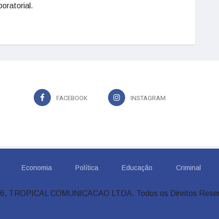
oratorial.
FACEBOOK
INSTAGRAM
Economia
Política
Educação
Criminal
6, TROPICAL COMUNICACAO LTDA. Todos os Direitos Rese