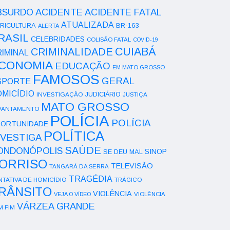
ACIDENTE
BSURDO
ACIDENTE FATAL
ATUALIZADA
RICULTURA
BR-163
ALERTA
RASIL
CELEBRIDADES
COLISÃO FATAL
COVID-19
CUIABÁ
CRIMINALIDADE
IMINAL
CONOMIA
EDUCAÇÃO
EM MATO GROSSO
FAMOSOS
GERAL
SPORTE
OMICÍDIO
INVESTIGAÇÃO
JUDICIÁRIO
JUSTIÇA
MATO GROSSO
VANTAMENTO
POLÍCIA
POLÍCIA
ORTUNIDADE
POLÍTICA
NVESTIGA
SAÚDE
ONDONÓPOLIS
SINOP
SE DEU MAL
ORRISO
TELEVISÃO
TANGARÁ DA SERRA
TRAGÉDIA
NTATIVA DE HOMICÍDIO
TRÁGICO
RÂNSITO
VIOLÊNCIA
VEJA O VÍDEO
VIOLÊNCIA
VÁRZEA GRANDE
M FIM