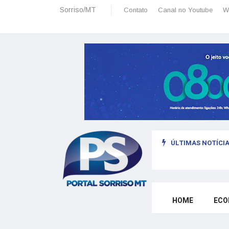
Sorriso/MT
Contato
Canal no Youtube
W
ÚLTIMAS NOTÍCIA
sais: planeamento financeiro detalhado para não passar sufoco
HOME
ECO