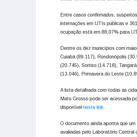
Entre casos confirmados, suspeito
internações em UTIs públicas e 361
ocupação está em 88,07% para UTI
Dentre os dez municípios com maio
Cuiabá (89.117), Rondonópolis (30
(20.745), Sorriso (14.718), Tangar
(13.046), Primavera do Leste (10.89
A lista detalhada com todas as cid
Mato Grosso pode ser acessada por
disponível
neste link
.
O documento ainda aponta que um t
avaliadas pelo Laboratório Central