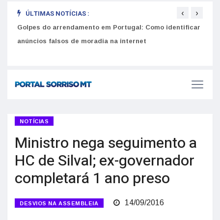
‹
›
ÚLTIMAS NOTÍCIAS :
Golpes do arrendamento em Portugal: Como identificar
Como 
r
anúncios falsos de moradia na internet
do U
NOTÍCIAS
Ministro nega seguimento a
HC de Silval; ex-governador
completará 1 ano preso
14/09/2016
DESVIOS NA ASSEMBLEIA