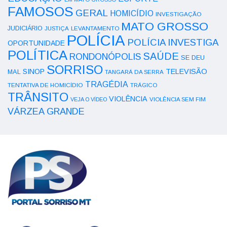
FAMOSOS
GERAL
HOMICÍDIO
INVESTIGAÇÃO
MATO GROSSO
JUDICIÁRIO
LEVANTAMENTO
JUSTIÇA
POLÍCIA
POLÍCIA INVESTIGA
OPORTUNIDADE
POLÍTICA
SAÚDE
RONDONÓPOLIS
SE DEU
SORRISO
SINOP
TELEVISÃO
MAL
TANGARÁ DA SERRA
TRAGÉDIA
TENTATIVA DE HOMICÍDIO
TRÁGICO
TRÂNSITO
VIOLÊNCIA
VEJA O VÍDEO
VIOLÊNCIA SEM FIM
VÁRZEA GRANDE