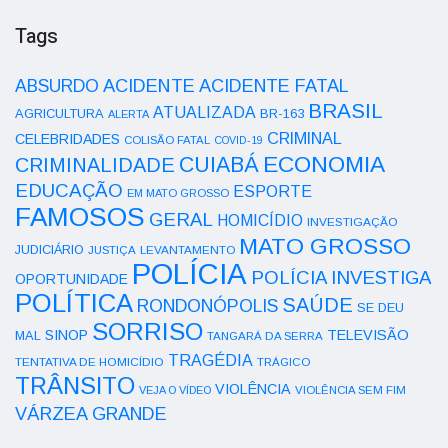
Tags
ACIDENTE
ABSURDO
ACIDENTE FATAL
BRASIL
ATUALIZADA
AGRICULTURA
BR-163
ALERTA
CRIMINAL
CELEBRIDADES
COLISÃO FATAL
COVID-19
ECONOMIA
CUIABÁ
CRIMINALIDADE
EDUCAÇÃO
ESPORTE
EM MATO GROSSO
FAMOSOS
GERAL
HOMICÍDIO
INVESTIGAÇÃO
MATO GROSSO
JUDICIÁRIO
LEVANTAMENTO
JUSTIÇA
POLÍCIA
POLÍCIA INVESTIGA
OPORTUNIDADE
POLÍTICA
SAÚDE
RONDONÓPOLIS
SE DEU
SORRISO
SINOP
TELEVISÃO
MAL
TANGARÁ DA SERRA
TRAGÉDIA
TENTATIVA DE HOMICÍDIO
TRÁGICO
TRÂNSITO
VIOLÊNCIA
VEJA O VÍDEO
VIOLÊNCIA SEM FIM
VÁRZEA GRANDE