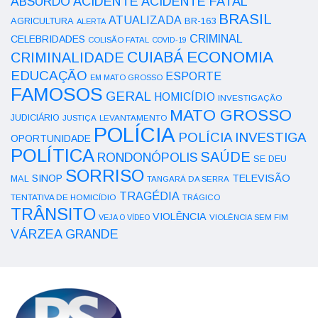
ACIDENTE
ABSURDO
ACIDENTE FATAL
BRASIL
ATUALIZADA
AGRICULTURA
BR-163
ALERTA
CRIMINAL
CELEBRIDADES
COLISÃO FATAL
COVID-19
ECONOMIA
CUIABÁ
CRIMINALIDADE
EDUCAÇÃO
ESPORTE
EM MATO GROSSO
FAMOSOS
GERAL
HOMICÍDIO
INVESTIGAÇÃO
MATO GROSSO
JUDICIÁRIO
LEVANTAMENTO
JUSTIÇA
POLÍCIA
POLÍCIA INVESTIGA
OPORTUNIDADE
POLÍTICA
SAÚDE
RONDONÓPOLIS
SE DEU
SORRISO
SINOP
TELEVISÃO
MAL
TANGARÁ DA SERRA
TRAGÉDIA
TENTATIVA DE HOMICÍDIO
TRÁGICO
TRÂNSITO
VIOLÊNCIA
VEJA O VÍDEO
VIOLÊNCIA SEM FIM
VÁRZEA GRANDE