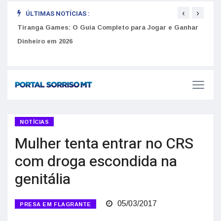
‹
›
ÚLTIMAS NOTÍCIAS :
to
Tiranga Games: O Guia Completo para Jogar e Ganhar
Golp
Dinheiro em 2026
anúnc
NOTÍCIAS
Mulher tenta entrar no CRS
com droga escondida na
genitália
05/03/2017
PRESA EM FLAGRANTE