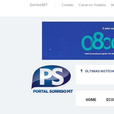
Sorriso/MT
Contato
Canal no Youtube
W
ÚLTIMAS NOTÍCIA
sais: planeamento financeiro detalhado para não passar sufoco
HOME
ECO