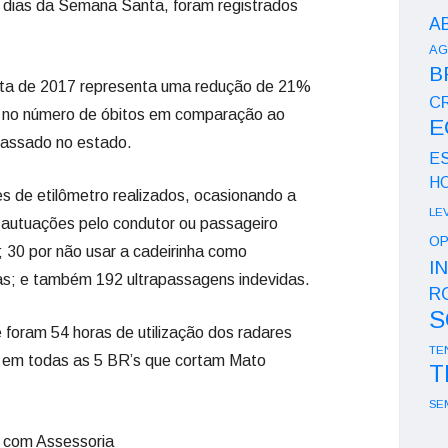
 dias da Semana Santa, foram registrados
A
AG
B
ta de 2017 representa uma redução de 21%
CR
 no número de óbitos em comparação ao
E
passado no estado.
E
H
s de etilômetro realizados, ocasionando a
LE
 autuações pelo condutor ou passageiro
OP
; 30 por não usar a cadeirinha como
I
ças; e também 192 ultrapassagens indevidas.
R
S
 foram 54 horas de utilização dos radares
TE
 em todas as 5 BR’s que cortam Mato
T
SE
 com Assessoria