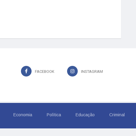
FACEBOOK
INSTAGRAM
Economia
Política
Educação
Criminal
6, TROPICAL COMUNICACAO LTDA. Todos os Direitos Rese