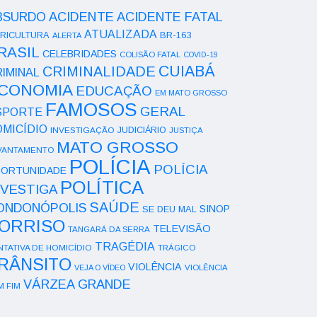
ACIDENTE
BSURDO
ACIDENTE FATAL
ATUALIZADA
RICULTURA
BR-163
ALERTA
RASIL
CELEBRIDADES
COLISÃO FATAL
COVID-19
CUIABÁ
CRIMINALIDADE
IMINAL
CONOMIA
EDUCAÇÃO
EM MATO GROSSO
FAMOSOS
GERAL
SPORTE
OMICÍDIO
INVESTIGAÇÃO
JUDICIÁRIO
JUSTIÇA
MATO GROSSO
VANTAMENTO
POLÍCIA
POLÍCIA
ORTUNIDADE
POLÍTICA
NVESTIGA
SAÚDE
ONDONÓPOLIS
SINOP
SE DEU MAL
ORRISO
TELEVISÃO
TANGARÁ DA SERRA
TRAGÉDIA
NTATIVA DE HOMICÍDIO
TRÁGICO
RÂNSITO
VIOLÊNCIA
VEJA O VÍDEO
VIOLÊNCIA
VÁRZEA GRANDE
M FIM