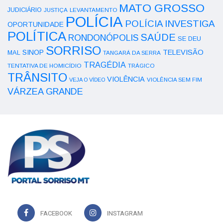
MATO GROSSO
JUDICIÁRIO
LEVANTAMENTO
JUSTIÇA
POLÍCIA
POLÍCIA INVESTIGA
OPORTUNIDADE
POLÍTICA
SAÚDE
RONDONÓPOLIS
SE DEU
SORRISO
SINOP
TELEVISÃO
MAL
TANGARÁ DA SERRA
TRAGÉDIA
TENTATIVA DE HOMICÍDIO
TRÁGICO
TRÂNSITO
VIOLÊNCIA
VEJA O VÍDEO
VIOLÊNCIA SEM FIM
VÁRZEA GRANDE
FACEBOOK
INSTAGRAM