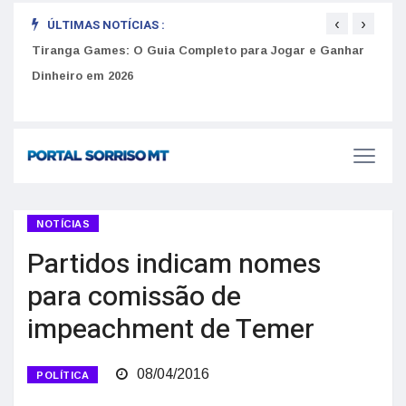
‹
›
ÚLTIMAS NOTÍCIAS :
Tiranga Games: O Guia Completo para Jogar e Ganhar
Como 
Dinheiro em 2026
do U
Golpes do arrendamento em Portugal: Como identificar anúncios falsos de moradia na internet
NOTÍCIAS
Partidos indicam nomes
para comissão de
impeachment de Temer
08/04/2016
POLÍTICA