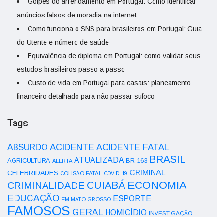
Golpes do arrendamento em Portugal: Como identificar
anúncios falsos de moradia na internet
Como funciona o SNS para brasileiros em Portugal: Guia
do Utente e número de saúde
Equivalência de diploma em Portugal: como validar seus
estudos brasileiros passo a passo
Custo de vida em Portugal para casais: planeamento
financeiro detalhado para não passar sufoco
Tags
ACIDENTE
ABSURDO
ACIDENTE FATAL
BRASIL
ATUALIZADA
AGRICULTURA
BR-163
ALERTA
CRIMINAL
CELEBRIDADES
COLISÃO FATAL
COVID-19
ECONOMIA
CUIABÁ
CRIMINALIDADE
EDUCAÇÃO
ESPORTE
EM MATO GROSSO
FAMOSOS
GERAL
HOMICÍDIO
INVESTIGAÇÃO