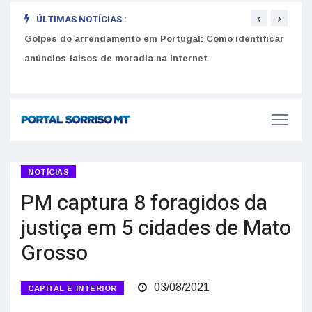
‹
›
ÚLTIMAS NOTÍCIAS :
Golpes do arrendamento em Portugal: Como identificar
Como 
r
anúncios falsos de moradia na internet
do U
NOTÍCIAS
PM captura 8 foragidos da
justiça em 5 cidades de Mato
Grosso
03/08/2021
CAPITAL E INTERIOR