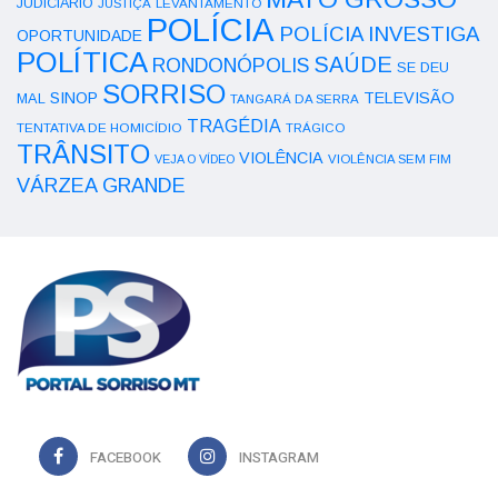
JUDICIÁRIO
LEVANTAMENTO
JUSTIÇA
POLÍCIA
POLÍCIA INVESTIGA
OPORTUNIDADE
POLÍTICA
SAÚDE
RONDONÓPOLIS
SE DEU
SORRISO
SINOP
TELEVISÃO
MAL
TANGARÁ DA SERRA
TRAGÉDIA
TENTATIVA DE HOMICÍDIO
TRÁGICO
TRÂNSITO
VIOLÊNCIA
VEJA O VÍDEO
VIOLÊNCIA SEM FIM
VÁRZEA GRANDE
FACEBOOK
INSTAGRAM