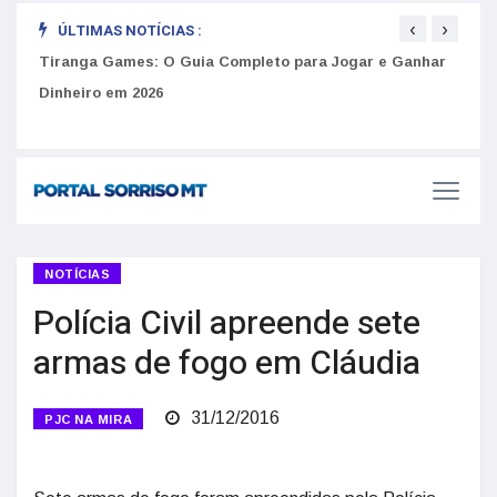
‹
›
ÚLTIMAS NOTÍCIAS :
to
Tiranga Games: O Guia Completo para Jogar e Ganhar
Golp
Dinheiro em 2026
anúnc
NOTÍCIAS
Polícia Civil apreende sete
armas de fogo em Cláudia
31/12/2016
PJC NA MIRA