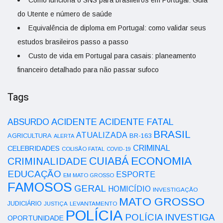
Como funciona o SNS para brasileiros em Portugal: Guia
do Utente e número de saúde
Equivalência de diploma em Portugal: como validar seus
estudos brasileiros passo a passo
Custo de vida em Portugal para casais: planeamento
financeiro detalhado para não passar sufoco
Tags
ACIDENTE
ABSURDO
ACIDENTE FATAL
BRASIL
ATUALIZADA
AGRICULTURA
BR-163
ALERTA
CRIMINAL
CELEBRIDADES
COLISÃO FATAL
COVID-19
ECONOMIA
CUIABÁ
CRIMINALIDADE
EDUCAÇÃO
ESPORTE
EM MATO GROSSO
FAMOSOS
GERAL
HOMICÍDIO
INVESTIGAÇÃO
MATO GROSSO
JUDICIÁRIO
LEVANTAMENTO
JUSTIÇA
POLÍCIA
POLÍCIA INVESTIGA
OPORTUNIDADE