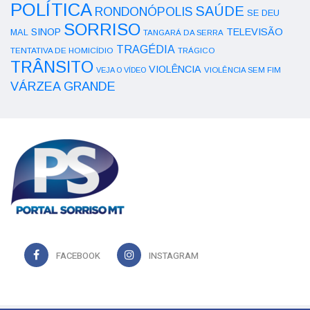
POLÍTICA
SAÚDE
RONDONÓPOLIS
SE DEU
SORRISO
SINOP
TELEVISÃO
MAL
TANGARÁ DA SERRA
TRAGÉDIA
TENTATIVA DE HOMICÍDIO
TRÁGICO
TRÂNSITO
VIOLÊNCIA
VEJA O VÍDEO
VIOLÊNCIA SEM FIM
VÁRZEA GRANDE
FACEBOOK
INSTAGRAM