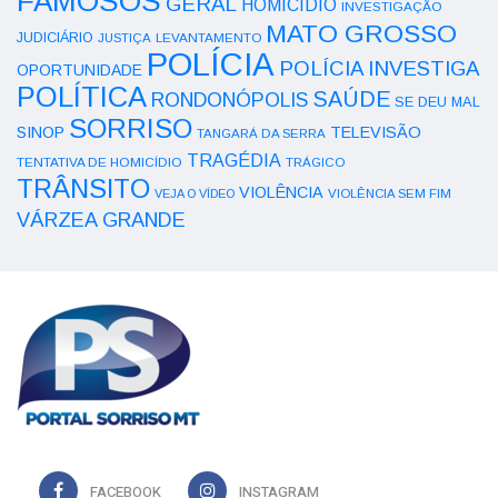
FAMOSOS
GERAL
HOMICÍDIO
INVESTIGAÇÃO
MATO GROSSO
JUDICIÁRIO
LEVANTAMENTO
JUSTIÇA
POLÍCIA
POLÍCIA INVESTIGA
OPORTUNIDADE
POLÍTICA
SAÚDE
RONDONÓPOLIS
SE DEU MAL
SORRISO
SINOP
TELEVISÃO
TANGARÁ DA SERRA
TRAGÉDIA
TENTATIVA DE HOMICÍDIO
TRÁGICO
TRÂNSITO
VIOLÊNCIA
VEJA O VÍDEO
VIOLÊNCIA SEM FIM
VÁRZEA GRANDE
FACEBOOK
INSTAGRAM