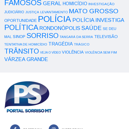
FAMOSOS
GERAL
HOMICÍDIO
INVESTIGAÇÃO
MATO GROSSO
JUDICIÁRIO
LEVANTAMENTO
JUSTIÇA
POLÍCIA
POLÍCIA INVESTIGA
OPORTUNIDADE
POLÍTICA
SAÚDE
RONDONÓPOLIS
SE DEU
SORRISO
SINOP
TELEVISÃO
MAL
TANGARÁ DA SERRA
TRAGÉDIA
TENTATIVA DE HOMICÍDIO
TRÁGICO
TRÂNSITO
VIOLÊNCIA
VEJA O VÍDEO
VIOLÊNCIA SEM FIM
VÁRZEA GRANDE