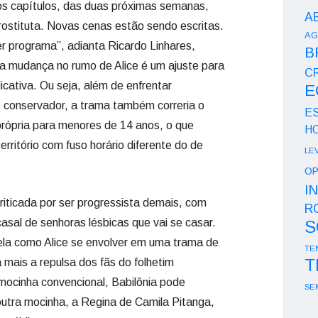
ios capítulos, das duas próximas semanas,
A
rostituta. Novas cenas estão sendo escritas.
AG
r programa”, adianta Ricardo Linhares,
B
 a mudança no rumo de Alice é um ajuste para
CR
icativa. Ou seja, além de enfrentar
E
is conservador, a trama também correria o
E
mprópria para menores de 14 anos, o que
H
erritório com fuso horário diferente do de
LE
OP
I
riticada por ser progressista demais, com
R
asal de senhoras lésbicas que vai se casar.
S
ela como Alice se envolver em uma trama de
TE
T
 mais a repulsa dos fãs do folhetim
 mocinha convencional, Babilônia pode
SE
utra mocinha, a Regina de Camila Pitanga,