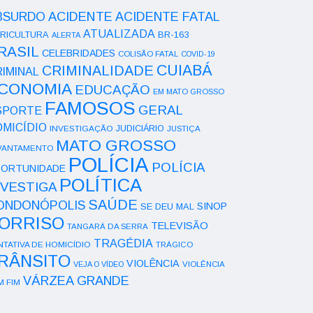
ACIDENTE
BSURDO
ACIDENTE FATAL
ATUALIZADA
RICULTURA
BR-163
ALERTA
RASIL
CELEBRIDADES
COLISÃO FATAL
COVID-19
CUIABÁ
CRIMINALIDADE
IMINAL
CONOMIA
EDUCAÇÃO
EM MATO GROSSO
FAMOSOS
GERAL
SPORTE
OMICÍDIO
INVESTIGAÇÃO
JUDICIÁRIO
JUSTIÇA
MATO GROSSO
VANTAMENTO
POLÍCIA
POLÍCIA
ORTUNIDADE
POLÍTICA
NVESTIGA
SAÚDE
ONDONÓPOLIS
SINOP
SE DEU MAL
ORRISO
TELEVISÃO
TANGARÁ DA SERRA
TRAGÉDIA
NTATIVA DE HOMICÍDIO
TRÁGICO
RÂNSITO
VIOLÊNCIA
VEJA O VÍDEO
VIOLÊNCIA
VÁRZEA GRANDE
M FIM