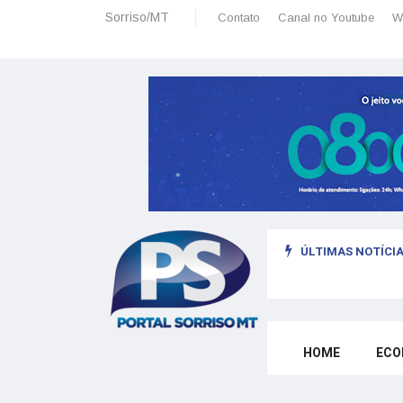
Sorriso/MT
Contato
Canal no Youtube
W
ÚLTIMAS NOTÍCIA
sais: planeamento financeiro detalhado para não passar sufoco
HOME
ECO