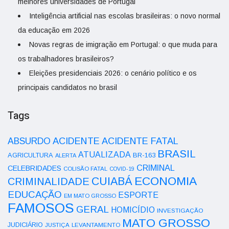
melhores universidades de Portugal
Inteligência artificial nas escolas brasileiras: o novo normal
da educação em 2026
Novas regras de imigração em Portugal: o que muda para
os trabalhadores brasileiros?
Eleições presidenciais 2026: o cenário político e os
principais candidatos no brasil
Tags
ACIDENTE
ABSURDO
ACIDENTE FATAL
BRASIL
ATUALIZADA
AGRICULTURA
BR-163
ALERTA
CRIMINAL
CELEBRIDADES
COLISÃO FATAL
COVID-19
ECONOMIA
CUIABÁ
CRIMINALIDADE
EDUCAÇÃO
ESPORTE
EM MATO GROSSO
FAMOSOS
GERAL
HOMICÍDIO
INVESTIGAÇÃO
MATO GROSSO
JUDICIÁRIO
LEVANTAMENTO
JUSTIÇA