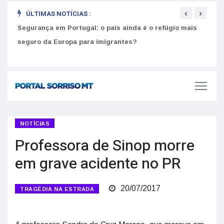
‹
›
ÚLTIMAS NOTÍCIAS :
Segurança em Portugal: o país ainda é o refúgio mais
Como
seguro da Europa para imigrantes?
melh
NOTÍCIAS
Professora de Sinop morre
em grave acidente no PR
20/07/2017
TRAGÉDIA NA ESTRADA