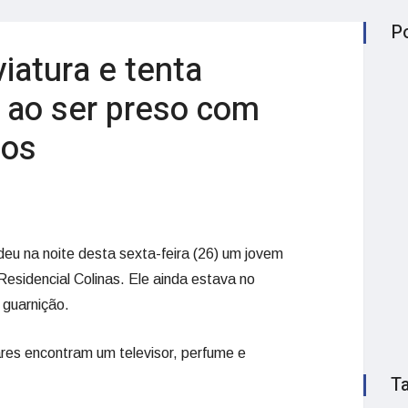
P
viatura e tenta
is ao ser preso com
dos
eu na noite desta sexta-feira (26) um jovem
sidencial Colinas. Ele ainda estava no
 guarnição.
ares encontram um televisor, perfume e
T