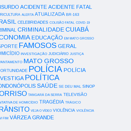
ACIDENTE
BSURDO
ACIDENTE FATAL
ATUALIZADA
RICULTURA
BR-163
ALERTA
RASIL
CELEBRIDADES
COLISÃO FATAL
COVID-19
CUIABÁ
CRIMINALIDADE
IMINAL
CONOMIA
EDUCAÇÃO
EM MATO GROSSO
FAMOSOS
GERAL
SPORTE
OMICÍDIO
INVESTIGAÇÃO
JUDICIÁRIO
JUSTIÇA
MATO GROSSO
VANTAMENTO
POLÍCIA
POLÍCIA
ORTUNIDADE
POLÍTICA
NVESTIGA
SAÚDE
ONDONÓPOLIS
SINOP
SE DEU MAL
ORRISO
TELEVISÃO
TANGARÁ DA SERRA
TRAGÉDIA
NTATIVA DE HOMICÍDIO
TRÁGICO
RÂNSITO
VIOLÊNCIA
VEJA O VÍDEO
VIOLÊNCIA
VÁRZEA GRANDE
M FIM