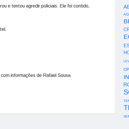
u e tentou agredir policiais. Ele foi contido,
A
AG
B
tel.
CR
E
E
H
LE
OP
 com informações de Rafael Sousa
I
R
S
TE
T
SE