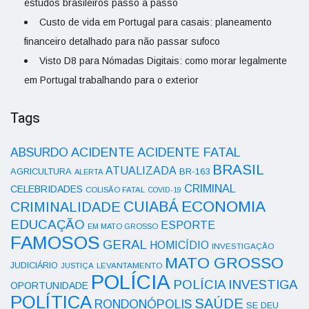
estudos brasileiros passo a passo
Custo de vida em Portugal para casais: planeamento
financeiro detalhado para não passar sufoco
Visto D8 para Nómadas Digitais: como morar legalmente
em Portugal trabalhando para o exterior
Tags
ACIDENTE
ABSURDO
ACIDENTE FATAL
BRASIL
ATUALIZADA
AGRICULTURA
BR-163
ALERTA
CRIMINAL
CELEBRIDADES
COLISÃO FATAL
COVID-19
ECONOMIA
CUIABÁ
CRIMINALIDADE
EDUCAÇÃO
ESPORTE
EM MATO GROSSO
FAMOSOS
GERAL
HOMICÍDIO
INVESTIGAÇÃO
MATO GROSSO
JUDICIÁRIO
LEVANTAMENTO
JUSTIÇA
POLÍCIA
POLÍCIA INVESTIGA
OPORTUNIDADE
POLÍTICA
SAÚDE
RONDONÓPOLIS
SE DEU