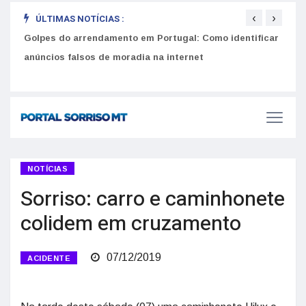
‹
›
ÚLTIMAS NOTÍCIAS :
Golpes do arrendamento em Portugal: Como identificar
Como 
r
anúncios falsos de moradia na internet
do U
NOTÍCIAS
Sorriso: carro e caminhonete
colidem em cruzamento
07/12/2019
ACIDENTE