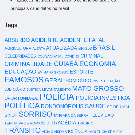
Eleições presidenciais 2026: o cenário político e os
principais candidatos no brasil
Tags
ACIDENTE
ABSURDO
ACIDENTE FATAL
BRASIL
ATUALIZADA
AGRICULTURA
BR-163
ALERTA
CRIMINAL
CELEBRIDADES
COLISÃO FATAL
COVID-19
ECONOMIA
CUIABÁ
CRIMINALIDADE
EDUCAÇÃO
ESPORTE
EM MATO GROSSO
FAMOSOS
GERAL
HOMICÍDIO
INVESTIGAÇÃO
MATO GROSSO
JUDICIÁRIO
LEVANTAMENTO
JUSTIÇA
POLÍCIA
POLÍCIA INVESTIGA
OPORTUNIDADE
POLÍTICA
SAÚDE
RONDONÓPOLIS
SE DEU MAL
SORRISO
SINOP
TELEVISÃO
TANGARÁ DA SERRA
TRAGÉDIA
TENTATIVA DE HOMICÍDIO
TRÁGICO
TRÂNSITO
VIOLÊNCIA
VEJA O VÍDEO
VIOLÊNCIA SEM FIM