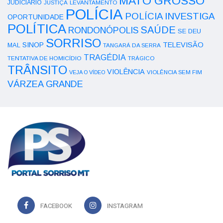
MATO GROSSO
JUDICIÁRIO
LEVANTAMENTO
JUSTIÇA
POLÍCIA
POLÍCIA INVESTIGA
OPORTUNIDADE
POLÍTICA
SAÚDE
RONDONÓPOLIS
SE DEU
SORRISO
SINOP
TELEVISÃO
MAL
TANGARÁ DA SERRA
TRAGÉDIA
TENTATIVA DE HOMICÍDIO
TRÁGICO
TRÂNSITO
VIOLÊNCIA
VEJA O VÍDEO
VIOLÊNCIA SEM FIM
VÁRZEA GRANDE
FACEBOOK
INSTAGRAM