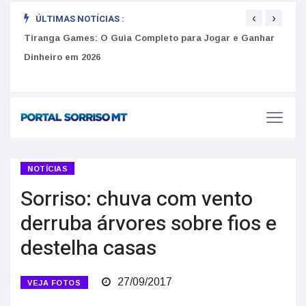
‹
›
ÚLTIMAS NOTÍCIAS :
to
Tiranga Games: O Guia Completo para Jogar e Ganhar
Golp
Dinheiro em 2026
anúnc
NOTÍCIAS
Sorriso: chuva com vento
derruba árvores sobre fios e
destelha casas
27/09/2017
VEJA FOTOS