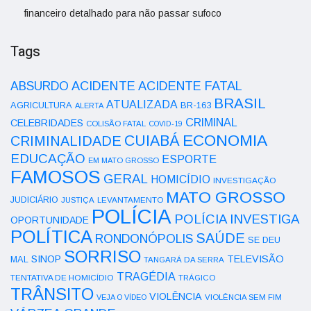
financeiro detalhado para não passar sufoco
Tags
ACIDENTE
ABSURDO
ACIDENTE FATAL
BRASIL
ATUALIZADA
AGRICULTURA
BR-163
ALERTA
CRIMINAL
CELEBRIDADES
COLISÃO FATAL
COVID-19
ECONOMIA
CUIABÁ
CRIMINALIDADE
EDUCAÇÃO
ESPORTE
EM MATO GROSSO
FAMOSOS
GERAL
HOMICÍDIO
INVESTIGAÇÃO
MATO GROSSO
JUDICIÁRIO
LEVANTAMENTO
JUSTIÇA
POLÍCIA
POLÍCIA INVESTIGA
OPORTUNIDADE
POLÍTICA
SAÚDE
RONDONÓPOLIS
SE DEU
SORRISO
SINOP
TELEVISÃO
MAL
TANGARÁ DA SERRA
TRAGÉDIA
TENTATIVA DE HOMICÍDIO
TRÁGICO
TRÂNSITO
VIOLÊNCIA
VEJA O VÍDEO
VIOLÊNCIA SEM FIM