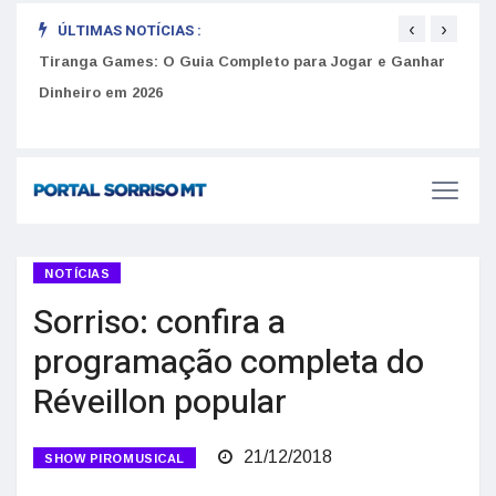
‹
›
ÚLTIMAS NOTÍCIAS :
Tiranga Games: O Guia Completo para Jogar e Ganhar
Como 
Dinheiro em 2026
do U
Golpes do arrendamento em Portugal: Como identificar anúncios falsos de moradia na internet
NOTÍCIAS
Sorriso: confira a
programação completa do
Réveillon popular
21/12/2018
SHOW PIROMUSICAL