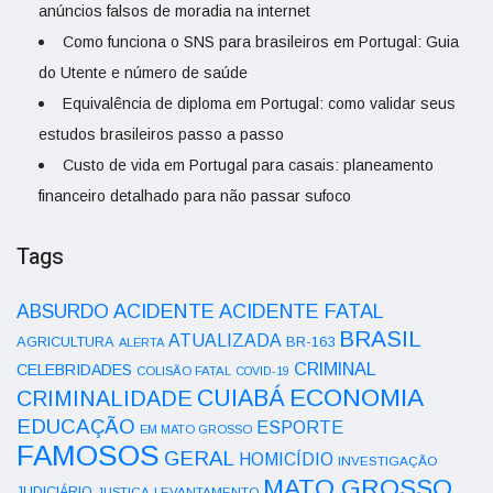
anúncios falsos de moradia na internet
Como funciona o SNS para brasileiros em Portugal: Guia
do Utente e número de saúde
Equivalência de diploma em Portugal: como validar seus
estudos brasileiros passo a passo
Custo de vida em Portugal para casais: planeamento
financeiro detalhado para não passar sufoco
Tags
ACIDENTE
ABSURDO
ACIDENTE FATAL
BRASIL
ATUALIZADA
AGRICULTURA
BR-163
ALERTA
CRIMINAL
CELEBRIDADES
COLISÃO FATAL
COVID-19
ECONOMIA
CUIABÁ
CRIMINALIDADE
EDUCAÇÃO
ESPORTE
EM MATO GROSSO
FAMOSOS
GERAL
HOMICÍDIO
INVESTIGAÇÃO
MATO GROSSO
JUDICIÁRIO
LEVANTAMENTO
JUSTIÇA