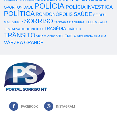
POLÍCIA
POLÍCIA INVESTIGA
OPORTUNIDADE
POLÍTICA
SAÚDE
RONDONÓPOLIS
SE DEU
SORRISO
SINOP
TELEVISÃO
MAL
TANGARÁ DA SERRA
TRAGÉDIA
TENTATIVA DE HOMICÍDIO
TRÁGICO
TRÂNSITO
VIOLÊNCIA
VEJA O VÍDEO
VIOLÊNCIA SEM FIM
VÁRZEA GRANDE
FACEBOOK
INSTAGRAM