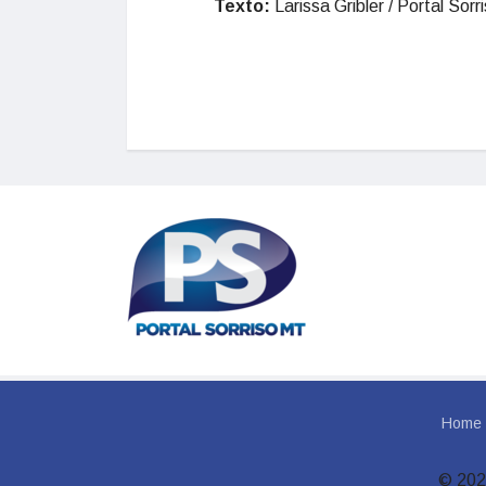
Texto:
Larissa Gribler / Portal Sorr
Home
© 202