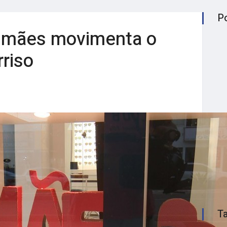
P
as mães movimenta o
riso
T