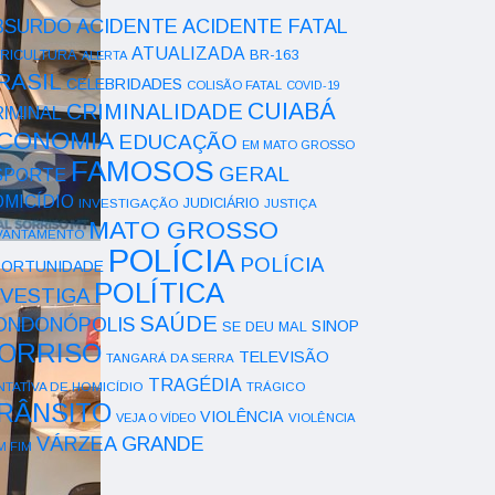
ACIDENTE
BSURDO
ACIDENTE FATAL
ATUALIZADA
RICULTURA
BR-163
ALERTA
RASIL
CELEBRIDADES
COLISÃO FATAL
COVID-19
CUIABÁ
CRIMINALIDADE
IMINAL
CONOMIA
EDUCAÇÃO
EM MATO GROSSO
FAMOSOS
GERAL
SPORTE
OMICÍDIO
INVESTIGAÇÃO
JUDICIÁRIO
JUSTIÇA
MATO GROSSO
VANTAMENTO
POLÍCIA
POLÍCIA
ORTUNIDADE
POLÍTICA
NVESTIGA
SAÚDE
ONDONÓPOLIS
SINOP
SE DEU MAL
ORRISO
TELEVISÃO
TANGARÁ DA SERRA
TRAGÉDIA
NTATIVA DE HOMICÍDIO
TRÁGICO
RÂNSITO
VIOLÊNCIA
VEJA O VÍDEO
VIOLÊNCIA
VÁRZEA GRANDE
M FIM