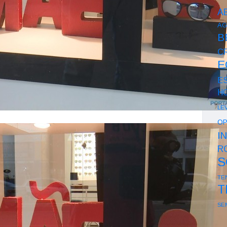
A
AG
B
CR
E
E
H
LE
OP
I
R
S
TE
T
SE