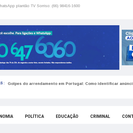
hatsApp plantão TV Sorriso: (66) 98416-1600
S :
Como funciona o SNS para brasileiros em Portugal: Guia do U
Golpes do arrendamento em Portugal: Como identificar anúncio
NOMIA
POLÍTICA
EDUCAÇÃO
CRIMINAL
CON