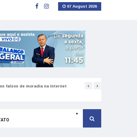
07 August 2026
‹
›
Equivalência de diplom
tente e número de saúde
s falsos de moradia na internet
TATO