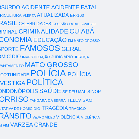
ACIDENTE
BSURDO
ACIDENTE FATAL
ATUALIZADA
RICULTURA
BR-163
ALERTA
RASIL
CELEBRIDADES
COLISÃO FATAL
COVID-19
CUIABÁ
CRIMINALIDADE
IMINAL
CONOMIA
EDUCAÇÃO
EM MATO GROSSO
FAMOSOS
GERAL
SPORTE
OMICÍDIO
INVESTIGAÇÃO
JUDICIÁRIO
JUSTIÇA
MATO GROSSO
VANTAMENTO
POLÍCIA
POLÍCIA
ORTUNIDADE
POLÍTICA
NVESTIGA
SAÚDE
ONDONÓPOLIS
SINOP
SE DEU MAL
ORRISO
TELEVISÃO
TANGARÁ DA SERRA
TRAGÉDIA
NTATIVA DE HOMICÍDIO
TRÁGICO
RÂNSITO
VIOLÊNCIA
VEJA O VÍDEO
VIOLÊNCIA
VÁRZEA GRANDE
M FIM