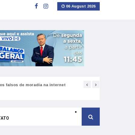
06 August 2026
‹
›
s falsos de moradia na internet
Como funciona o SNS pa
TATO