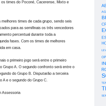
 os times do Poconé, Cacerense, Mixto e
A
AG
B
is melhores times de cada grupo, sendo seis
CR
ficados para as semifinais os três vencedores
E
amento percentual durante toda a
E
egunda fases. Com os times de melhores
H
ida em casa.
LE
OP
ais o primeiro jogo será entre o primeiro
I
o Grupo A. O segundo confronto será entre o
R
egundo do Grupo B. Disputarão a terceira
S
po A e o segundo do Grupo C.
TE
T
m Assessoria
SE