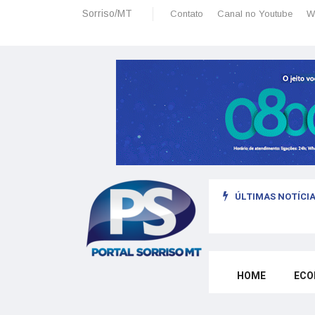
Sorriso/MT
Contato
Canal no Youtube
W
ÚLTIMAS NOTÍCIA
omo morar legalmente em Portugal trabalhando para o exterior
HOME
ECO