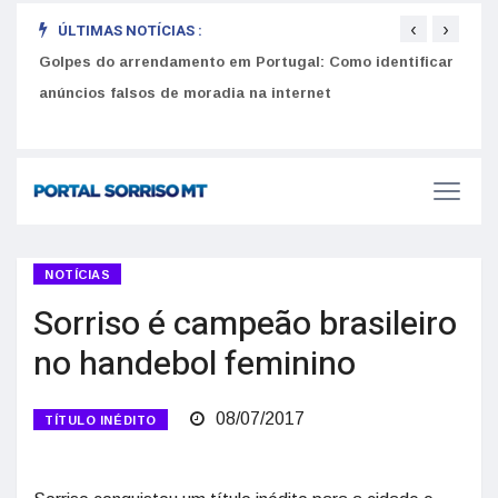
‹
›
ÚLTIMAS NOTÍCIAS :
Golpes do arrendamento em Portugal: Como identificar
Como 
r
anúncios falsos de moradia na internet
do U
NOTÍCIAS
Sorriso é campeão brasileiro
no handebol feminino
08/07/2017
TÍTULO INÉDITO