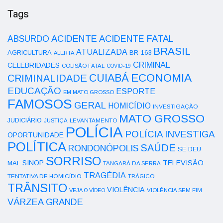
Tags
ACIDENTE
ABSURDO
ACIDENTE FATAL
BRASIL
ATUALIZADA
AGRICULTURA
BR-163
ALERTA
CRIMINAL
CELEBRIDADES
COLISÃO FATAL
COVID-19
ECONOMIA
CUIABÁ
CRIMINALIDADE
EDUCAÇÃO
ESPORTE
EM MATO GROSSO
FAMOSOS
GERAL
HOMICÍDIO
INVESTIGAÇÃO
MATO GROSSO
JUDICIÁRIO
LEVANTAMENTO
JUSTIÇA
POLÍCIA
POLÍCIA INVESTIGA
OPORTUNIDADE
POLÍTICA
SAÚDE
RONDONÓPOLIS
SE DEU
SORRISO
SINOP
TELEVISÃO
MAL
TANGARÁ DA SERRA
TRAGÉDIA
TENTATIVA DE HOMICÍDIO
TRÁGICO
TRÂNSITO
VIOLÊNCIA
VEJA O VÍDEO
VIOLÊNCIA SEM FIM
VÁRZEA GRANDE