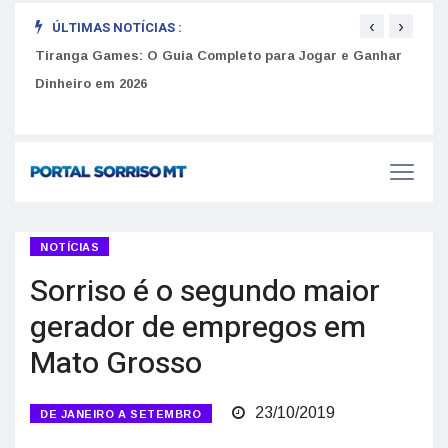
‹
›
ÚLTIMAS NOTÍCIAS :
to
Tiranga Games: O Guia Completo para Jogar e Ganhar
Golp
Dinheiro em 2026
anúnc
NOTÍCIAS
Sorriso é o segundo maior
gerador de empregos em
Mato Grosso
23/10/2019
DE JANEIRO A SETEMBRO