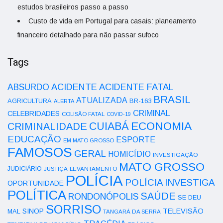
estudos brasileiros passo a passo
Custo de vida em Portugal para casais: planeamento
financeiro detalhado para não passar sufoco
Tags
ACIDENTE
ABSURDO
ACIDENTE FATAL
BRASIL
ATUALIZADA
AGRICULTURA
BR-163
ALERTA
CRIMINAL
CELEBRIDADES
COLISÃO FATAL
COVID-19
ECONOMIA
CUIABÁ
CRIMINALIDADE
EDUCAÇÃO
ESPORTE
EM MATO GROSSO
FAMOSOS
GERAL
HOMICÍDIO
INVESTIGAÇÃO
MATO GROSSO
JUDICIÁRIO
LEVANTAMENTO
JUSTIÇA
POLÍCIA
POLÍCIA INVESTIGA
OPORTUNIDADE
POLÍTICA
SAÚDE
RONDONÓPOLIS
SE DEU
SORRISO
SINOP
TELEVISÃO
MAL
TANGARÁ DA SERRA