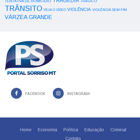
TRAGÉDIA
TENTATIVA DE HOMICÍDIO
TRÁGICO
TRÂNSITO
VIOLÊNCIA
VEJA O VÍDEO
VIOLÊNCIA SEM FIM
VÁRZEA GRANDE
FACEBOOK
INSTAGRAM
Home
Economia
Política
Educação
Criminal
Contato