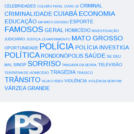
CRIMINAL
CELEBRIDADES
COLISÃO FATAL
COVID-19
ECONOMIA
CUIABÁ
CRIMINALIDADE
EDUCAÇÃO
ESPORTE
EM MATO GROSSO
FAMOSOS
GERAL
HOMICÍDIO
INVESTIGAÇÃO
MATO GROSSO
JUDICIÁRIO
LEVANTAMENTO
JUSTIÇA
POLÍCIA
POLÍCIA INVESTIGA
OPORTUNIDADE
POLÍTICA
SAÚDE
RONDONÓPOLIS
SE DEU
SORRISO
SINOP
TELEVISÃO
MAL
TANGARÁ DA SERRA
TRAGÉDIA
TENTATIVA DE HOMICÍDIO
TRÁGICO
TRÂNSITO
VIOLÊNCIA
VEJA O VÍDEO
VIOLÊNCIA SEM FIM
VÁRZEA GRANDE