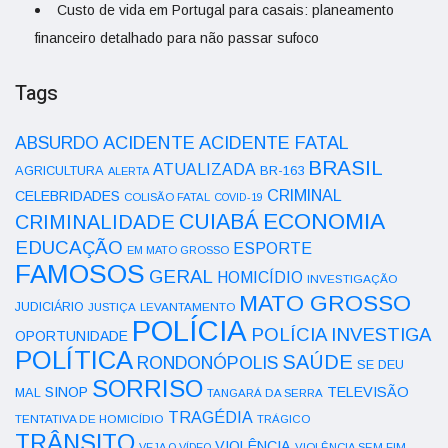
Custo de vida em Portugal para casais: planeamento
financeiro detalhado para não passar sufoco
Tags
ACIDENTE
ABSURDO
ACIDENTE FATAL
BRASIL
ATUALIZADA
AGRICULTURA
BR-163
ALERTA
CRIMINAL
CELEBRIDADES
COLISÃO FATAL
COVID-19
ECONOMIA
CUIABÁ
CRIMINALIDADE
EDUCAÇÃO
ESPORTE
EM MATO GROSSO
FAMOSOS
GERAL
HOMICÍDIO
INVESTIGAÇÃO
MATO GROSSO
JUDICIÁRIO
LEVANTAMENTO
JUSTIÇA
POLÍCIA
POLÍCIA INVESTIGA
OPORTUNIDADE
POLÍTICA
SAÚDE
RONDONÓPOLIS
SE DEU
SORRISO
SINOP
TELEVISÃO
MAL
TANGARÁ DA SERRA
TRAGÉDIA
TENTATIVA DE HOMICÍDIO
TRÁGICO
TRÂNSITO
VIOLÊNCIA
VEJA O VÍDEO
VIOLÊNCIA SEM FIM