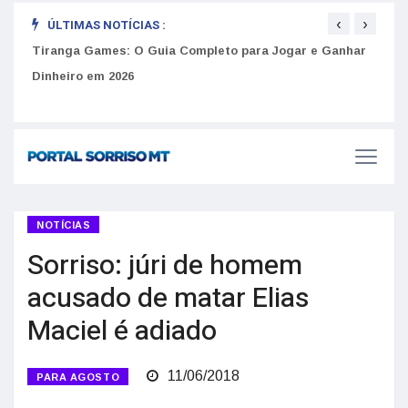
‹
›
ÚLTIMAS NOTÍCIAS :
Como 
Tiranga Games: O Guia Completo para Jogar e Ganhar
do U
Golpes do arrendamento em Portugal: Como identificar
Dinheiro em 2026
anúncios falsos de moradia na internet
NOTÍCIAS
Sorriso: júri de homem
acusado de matar Elias
Maciel é adiado
11/06/2018
PARA AGOSTO