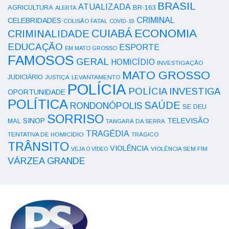
BRASIL
ATUALIZADA
AGRICULTURA
BR-163
ALERTA
CRIMINAL
CELEBRIDADES
COLISÃO FATAL
COVID-19
ECONOMIA
CUIABÁ
CRIMINALIDADE
EDUCAÇÃO
ESPORTE
EM MATO GROSSO
FAMOSOS
GERAL
HOMICÍDIO
INVESTIGAÇÃO
MATO GROSSO
JUDICIÁRIO
LEVANTAMENTO
JUSTIÇA
POLÍCIA
POLÍCIA INVESTIGA
OPORTUNIDADE
POLÍTICA
SAÚDE
RONDONÓPOLIS
SE DEU
SORRISO
SINOP
TELEVISÃO
MAL
TANGARÁ DA SERRA
TRAGÉDIA
TENTATIVA DE HOMICÍDIO
TRÁGICO
TRÂNSITO
VIOLÊNCIA
VEJA O VÍDEO
VIOLÊNCIA SEM FIM
VÁRZEA GRANDE