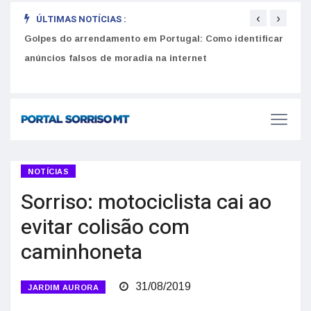
‹
›
ÚLTIMAS NOTÍCIAS :
Como funciona o SNS para brasileiros em Portugal: Guia
Equiv
do Utente e número de saúde
seus
Golpes do arrendamento em Portugal: Como identificar
anúncios falsos de moradia na internet
NOTÍCIAS
Sorriso: motociclista cai ao
evitar colisão com
caminhoneta
31/08/2019
JARDIM AURORA