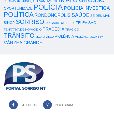
MATO GROSSO
JUDICIÁRIO
LEVANTAMENTO
JUSTIÇA
POLÍCIA
POLÍCIA INVESTIGA
OPORTUNIDADE
POLÍTICA
SAÚDE
RONDONÓPOLIS
SE DEU MAL
SORRISO
SINOP
TELEVISÃO
TANGARÁ DA SERRA
TRAGÉDIA
TENTATIVA DE HOMICÍDIO
TRÁGICO
TRÂNSITO
VIOLÊNCIA
VEJA O VÍDEO
VIOLÊNCIA SEM FIM
VÁRZEA GRANDE
FACEBOOK
INSTAGRAM