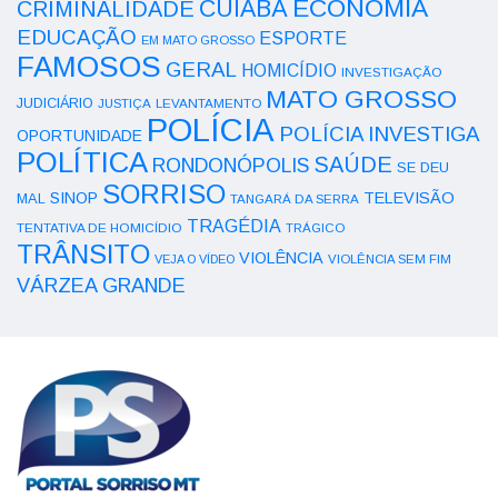
ECONOMIA
CUIABÁ
CRIMINALIDADE
EDUCAÇÃO
ESPORTE
EM MATO GROSSO
FAMOSOS
GERAL
HOMICÍDIO
INVESTIGAÇÃO
MATO GROSSO
JUDICIÁRIO
LEVANTAMENTO
JUSTIÇA
POLÍCIA
POLÍCIA INVESTIGA
OPORTUNIDADE
POLÍTICA
SAÚDE
RONDONÓPOLIS
SE DEU
SORRISO
SINOP
TELEVISÃO
MAL
TANGARÁ DA SERRA
TRAGÉDIA
TENTATIVA DE HOMICÍDIO
TRÁGICO
TRÂNSITO
VIOLÊNCIA
VEJA O VÍDEO
VIOLÊNCIA SEM FIM
VÁRZEA GRANDE