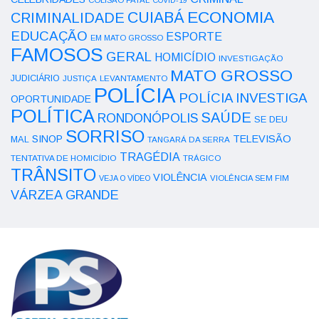
COLISÃO FATAL
COVID-19
ECONOMIA
CUIABÁ
CRIMINALIDADE
EDUCAÇÃO
ESPORTE
EM MATO GROSSO
FAMOSOS
GERAL
HOMICÍDIO
INVESTIGAÇÃO
MATO GROSSO
JUDICIÁRIO
LEVANTAMENTO
JUSTIÇA
POLÍCIA
POLÍCIA INVESTIGA
OPORTUNIDADE
POLÍTICA
SAÚDE
RONDONÓPOLIS
SE DEU
SORRISO
SINOP
TELEVISÃO
MAL
TANGARÁ DA SERRA
TRAGÉDIA
TENTATIVA DE HOMICÍDIO
TRÁGICO
TRÂNSITO
VIOLÊNCIA
VEJA O VÍDEO
VIOLÊNCIA SEM FIM
VÁRZEA GRANDE