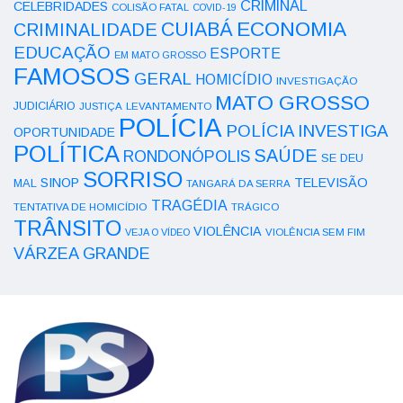
CRIMINAL
CELEBRIDADES
COLISÃO FATAL
COVID-19
ECONOMIA
CUIABÁ
CRIMINALIDADE
EDUCAÇÃO
ESPORTE
EM MATO GROSSO
FAMOSOS
GERAL
HOMICÍDIO
INVESTIGAÇÃO
MATO GROSSO
JUDICIÁRIO
LEVANTAMENTO
JUSTIÇA
POLÍCIA
POLÍCIA INVESTIGA
OPORTUNIDADE
POLÍTICA
SAÚDE
RONDONÓPOLIS
SE DEU
SORRISO
SINOP
TELEVISÃO
MAL
TANGARÁ DA SERRA
TRAGÉDIA
TENTATIVA DE HOMICÍDIO
TRÁGICO
TRÂNSITO
VIOLÊNCIA
VEJA O VÍDEO
VIOLÊNCIA SEM FIM
VÁRZEA GRANDE