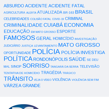
ACIDENTE
ABSURDO
ACIDENTE FATAL
BRASIL
ATUALIZADA
AGRICULTURA
BR-163
ALERTA
CRIMINAL
CELEBRIDADES
COLISÃO FATAL
COVID-19
ECONOMIA
CUIABÁ
CRIMINALIDADE
EDUCAÇÃO
ESPORTE
EM MATO GROSSO
FAMOSOS
GERAL
HOMICÍDIO
INVESTIGAÇÃO
MATO GROSSO
JUDICIÁRIO
LEVANTAMENTO
JUSTIÇA
POLÍCIA
POLÍCIA INVESTIGA
OPORTUNIDADE
POLÍTICA
SAÚDE
RONDONÓPOLIS
SE DEU
SORRISO
SINOP
TELEVISÃO
MAL
TANGARÁ DA SERRA
TRAGÉDIA
TENTATIVA DE HOMICÍDIO
TRÁGICO
TRÂNSITO
VIOLÊNCIA
VEJA O VÍDEO
VIOLÊNCIA SEM FIM
VÁRZEA GRANDE