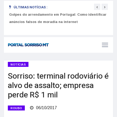
‹
›
ÚLTIMAS NOTÍCIAS :
Golpes do arrendamento em Portugal: Como identificar
Como 
r
anúncios falsos de moradia na internet
do U
NOTÍCIAS
Sorriso: terminal rodoviário é
alvo de assalto; empresa
perde R$ 1 mil
06/10/2017
ROUBO