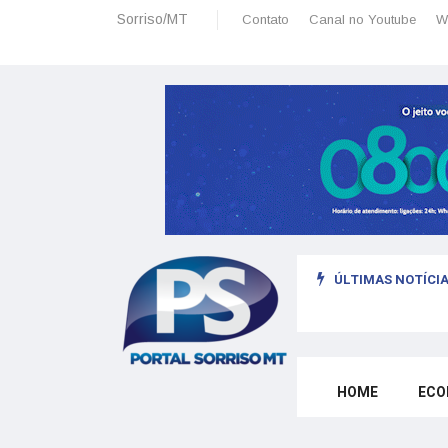
Sorriso/MT
Contato
Canal no Youtube
W
ÚLTIMAS NOTÍCIA
sais: planeamento financeiro detalhado para não passar sufoco
HOME
ECO