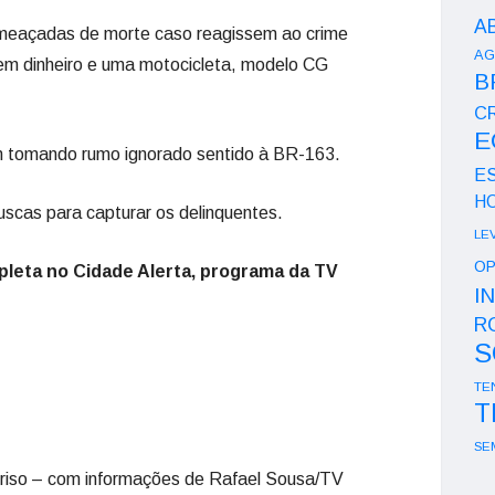
A
ameaçadas de morte caso reagissem ao crime
AG
 em dinheiro e uma motocicleta, modelo CG
B
CR
E
am tomando rumo ignorado sentido à BR-163.
E
H
uscas para capturar os delinquentes.
LE
OP
leta no Cidade Alerta, programa da TV
I
R
S
TE
T
SE
riso – com informações de Rafael Sousa/TV