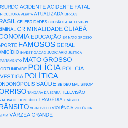
ACIDENTE
BSURDO
ACIDENTE FATAL
ATUALIZADA
RICULTURA
BR-163
ALERTA
RASIL
CELEBRIDADES
COLISÃO FATAL
COVID-19
CUIABÁ
CRIMINALIDADE
IMINAL
CONOMIA
EDUCAÇÃO
EM MATO GROSSO
FAMOSOS
GERAL
SPORTE
OMICÍDIO
INVESTIGAÇÃO
JUDICIÁRIO
JUSTIÇA
MATO GROSSO
VANTAMENTO
POLÍCIA
POLÍCIA
ORTUNIDADE
POLÍTICA
NVESTIGA
SAÚDE
ONDONÓPOLIS
SINOP
SE DEU MAL
ORRISO
TELEVISÃO
TANGARÁ DA SERRA
TRAGÉDIA
NTATIVA DE HOMICÍDIO
TRÁGICO
RÂNSITO
VIOLÊNCIA
VEJA O VÍDEO
VIOLÊNCIA
VÁRZEA GRANDE
M FIM