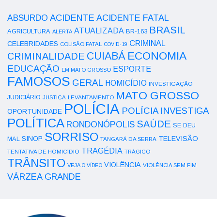
ACIDENTE
ABSURDO
ACIDENTE FATAL
BRASIL
ATUALIZADA
AGRICULTURA
BR-163
ALERTA
CRIMINAL
CELEBRIDADES
COLISÃO FATAL
COVID-19
ECONOMIA
CUIABÁ
CRIMINALIDADE
EDUCAÇÃO
ESPORTE
EM MATO GROSSO
FAMOSOS
GERAL
HOMICÍDIO
INVESTIGAÇÃO
MATO GROSSO
JUDICIÁRIO
LEVANTAMENTO
JUSTIÇA
POLÍCIA
POLÍCIA INVESTIGA
OPORTUNIDADE
POLÍTICA
SAÚDE
RONDONÓPOLIS
SE DEU
SORRISO
SINOP
TELEVISÃO
MAL
TANGARÁ DA SERRA
TRAGÉDIA
TENTATIVA DE HOMICÍDIO
TRÁGICO
TRÂNSITO
VIOLÊNCIA
VEJA O VÍDEO
VIOLÊNCIA SEM FIM
VÁRZEA GRANDE