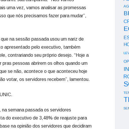
AG
mais uma vez, vamos analisar as promessas
B
so que nós precisamos fazer para mudar”,
CR
E
E
 que na sessão passada usou um nariz de
H
eto apresentado pelo executivo, também
LE
e, contrariando seu próprio desejo. “Hoje a
OP
zer pras pessoas abrirem os olhos quando um
I
rque se não, acontece o que aconteceu hoje
R
não votar, os servidores recebem”, lamentou.
S
TE
na UNIC.
T
SE
, na semana passada os servidores
a do executivo de 3,48% de reajuste para
ase na opinião dos servidores que decidiram