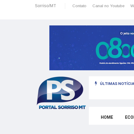
Sorriso/MT
Contato
Canal no Youtube
W
ÚLTIMAS NOTÍCIA
io político e os principais candidatos no brasil
HOME
ECO