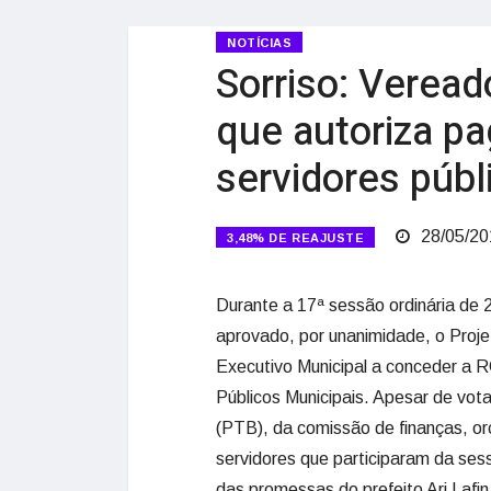
NOTÍCIAS
Sorriso: Veread
que autoriza p
servidores públ
28/05/20
3,48% DE REAJUSTE
Durante a 17ª sessão ordinária de 
aprovado, por unanimidade, o Proje
Executivo Municipal a conceder a R
Públicos Municipais. Apesar de vota
(PTB), da comissão de finanças, or
servidores que participaram da sess
das promessas do prefeito Ari Laf