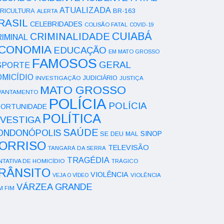
ATUALIZADA
RICULTURA
BR-163
ALERTA
RASIL
CELEBRIDADES
COLISÃO FATAL
COVID-19
CUIABÁ
CRIMINALIDADE
IMINAL
CONOMIA
EDUCAÇÃO
EM MATO GROSSO
FAMOSOS
GERAL
SPORTE
OMICÍDIO
INVESTIGAÇÃO
JUDICIÁRIO
JUSTIÇA
MATO GROSSO
VANTAMENTO
POLÍCIA
POLÍCIA
ORTUNIDADE
POLÍTICA
NVESTIGA
SAÚDE
ONDONÓPOLIS
SINOP
SE DEU MAL
ORRISO
TELEVISÃO
TANGARÁ DA SERRA
TRAGÉDIA
NTATIVA DE HOMICÍDIO
TRÁGICO
RÂNSITO
VIOLÊNCIA
VEJA O VÍDEO
VIOLÊNCIA
VÁRZEA GRANDE
M FIM