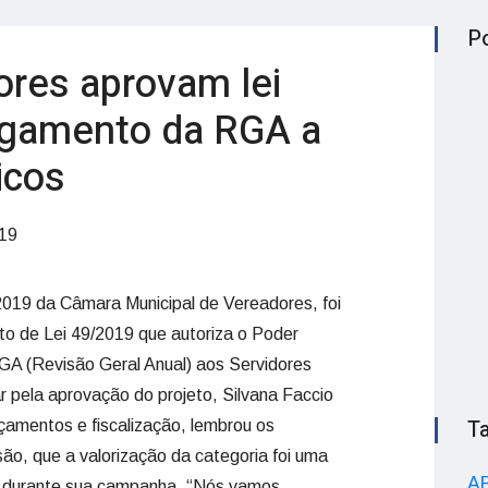
P
ores aprovam lei
agamento da RGA a
icos
19
2019 da Câmara Municipal de Vereadores, foi
to de Lei 49/2019 que autoriza o Poder
GA (Revisão Geral Anual) aos Servidores
r pela aprovação do projeto, Silvana Faccio
T
çamentos e fiscalização, lembrou os
ão, que a valorização da categoria foi uma
A
in durante sua campanha. “Nós vamos