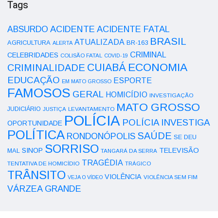
Tags
ACIDENTE
ABSURDO
ACIDENTE FATAL
BRASIL
ATUALIZADA
AGRICULTURA
BR-163
ALERTA
CRIMINAL
CELEBRIDADES
COLISÃO FATAL
COVID-19
ECONOMIA
CUIABÁ
CRIMINALIDADE
EDUCAÇÃO
ESPORTE
EM MATO GROSSO
FAMOSOS
GERAL
HOMICÍDIO
INVESTIGAÇÃO
MATO GROSSO
JUDICIÁRIO
LEVANTAMENTO
JUSTIÇA
POLÍCIA
POLÍCIA INVESTIGA
OPORTUNIDADE
POLÍTICA
SAÚDE
RONDONÓPOLIS
SE DEU
SORRISO
SINOP
TELEVISÃO
MAL
TANGARÁ DA SERRA
TRAGÉDIA
TENTATIVA DE HOMICÍDIO
TRÁGICO
TRÂNSITO
VIOLÊNCIA
VEJA O VÍDEO
VIOLÊNCIA SEM FIM
VÁRZEA GRANDE