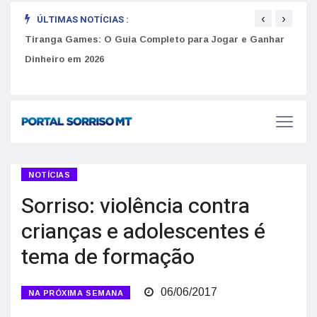
‹
›
ÚLTIMAS NOTÍCIAS :
to
Tiranga Games: O Guia Completo para Jogar e Ganhar
Golp
Dinheiro em 2026
anúnc
NOTÍCIAS
Sorriso: violência contra
crianças e adolescentes é
tema de formação
06/06/2017
NA PRÓXIMA SEMANA