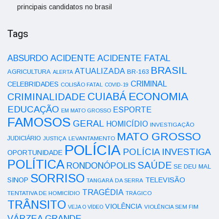
principais candidatos no brasil
Tags
ACIDENTE
ABSURDO
ACIDENTE FATAL
BRASIL
ATUALIZADA
AGRICULTURA
BR-163
ALERTA
CRIMINAL
CELEBRIDADES
COLISÃO FATAL
COVID-19
ECONOMIA
CUIABÁ
CRIMINALIDADE
EDUCAÇÃO
ESPORTE
EM MATO GROSSO
FAMOSOS
GERAL
HOMICÍDIO
INVESTIGAÇÃO
MATO GROSSO
JUDICIÁRIO
LEVANTAMENTO
JUSTIÇA
POLÍCIA
POLÍCIA INVESTIGA
OPORTUNIDADE
POLÍTICA
SAÚDE
RONDONÓPOLIS
SE DEU MAL
SORRISO
SINOP
TELEVISÃO
TANGARÁ DA SERRA
TRAGÉDIA
TENTATIVA DE HOMICÍDIO
TRÁGICO
TRÂNSITO
VIOLÊNCIA
VEJA O VÍDEO
VIOLÊNCIA SEM FIM
VÁRZEA GRANDE