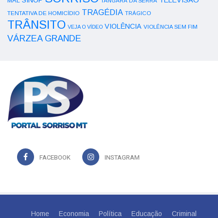
SINOP
TELEVISÃO
MAL
TANGARÁ DA SERRA
TRAGÉDIA
TENTATIVA DE HOMICÍDIO
TRÁGICO
TRÂNSITO
VIOLÊNCIA
VEJA O VÍDEO
VIOLÊNCIA SEM FIM
VÁRZEA GRANDE
FACEBOOK
INSTAGRAM
Home
Economia
Política
Educação
Criminal