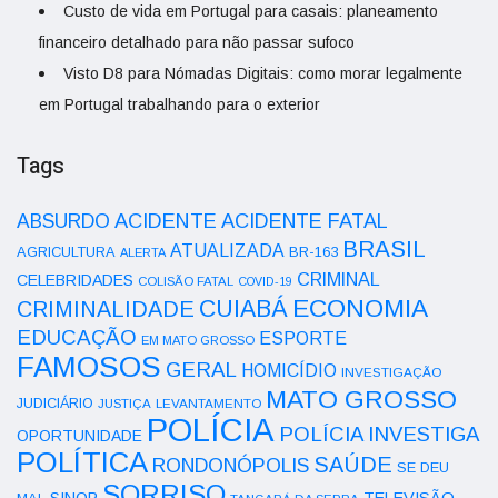
Custo de vida em Portugal para casais: planeamento
financeiro detalhado para não passar sufoco
Visto D8 para Nómadas Digitais: como morar legalmente
em Portugal trabalhando para o exterior
Tags
ACIDENTE
ABSURDO
ACIDENTE FATAL
BRASIL
ATUALIZADA
AGRICULTURA
BR-163
ALERTA
CRIMINAL
CELEBRIDADES
COLISÃO FATAL
COVID-19
ECONOMIA
CUIABÁ
CRIMINALIDADE
EDUCAÇÃO
ESPORTE
EM MATO GROSSO
FAMOSOS
GERAL
HOMICÍDIO
INVESTIGAÇÃO
MATO GROSSO
JUDICIÁRIO
LEVANTAMENTO
JUSTIÇA
POLÍCIA
POLÍCIA INVESTIGA
OPORTUNIDADE
POLÍTICA
SAÚDE
RONDONÓPOLIS
SE DEU
SORRISO