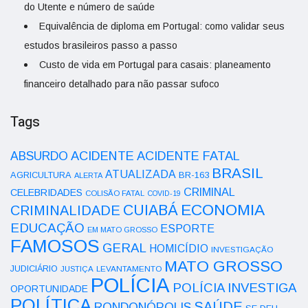
do Utente e número de saúde
Equivalência de diploma em Portugal: como validar seus
estudos brasileiros passo a passo
Custo de vida em Portugal para casais: planeamento
financeiro detalhado para não passar sufoco
Tags
ACIDENTE
ABSURDO
ACIDENTE FATAL
BRASIL
ATUALIZADA
AGRICULTURA
BR-163
ALERTA
CRIMINAL
CELEBRIDADES
COLISÃO FATAL
COVID-19
ECONOMIA
CUIABÁ
CRIMINALIDADE
EDUCAÇÃO
ESPORTE
EM MATO GROSSO
FAMOSOS
GERAL
HOMICÍDIO
INVESTIGAÇÃO
MATO GROSSO
JUDICIÁRIO
LEVANTAMENTO
JUSTIÇA
POLÍCIA
POLÍCIA INVESTIGA
OPORTUNIDADE
POLÍTICA
SAÚDE
RONDONÓPOLIS